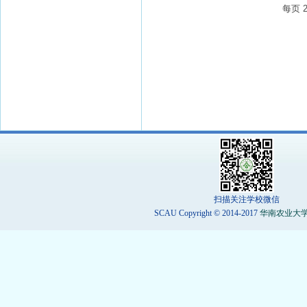
每页
扫描关注学校微信
SCAU Copyright © 2014-2017
华南农业大