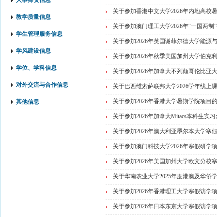
人事师资信息
关于参加香港中文大学2026年内地高校
教学质量信息
关于参加澳门理工大学2026年“一国两制
学生管理服务信息
关于参加2026年英国谢菲尔德大学能源
学风建设信息
关于参加2026年秋季美国加州大学伯克
学位、学科信息
关于参加2026年加拿大不列颠哥伦比亚
对外交流与合作信息
关于巴西维索萨联邦大学2026学年线上
关于参加2026年香港大学暑期学院项目
其他信息
关于参加2026年加拿大Mitacs本科
关于参加2026年澳大利亚墨尔本大学寒
关于参加澳门科技大学2026年寒假研学
关于参加2026年美国加州大学欧文分校
关于华南农业大学2025年度港澳及华
关于参加2026年香港理工大学寒假访学
关于参加2026年日本东京大学寒假访学