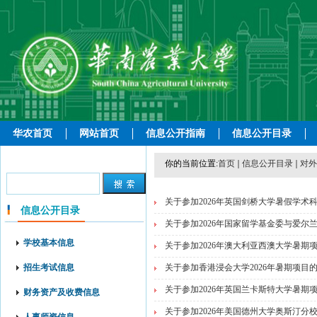
华农首页
网站首页
信息公开指南
信息公开目录
你的当前位置:
首页
信息公开目录
对外
关于参加2026年英国剑桥大学暑假学术
信息公开目录
关于参加2026年国家留学基金委与爱
学校基本信息
关于参加2026年澳大利亚西澳大学暑期
招生考试信息
关于参加香港浸会大学2026年暑期项目
关于参加2026年英国兰卡斯特大学暑期
财务资产及收费信息
关于参加2026年美国德州大学奥斯汀分