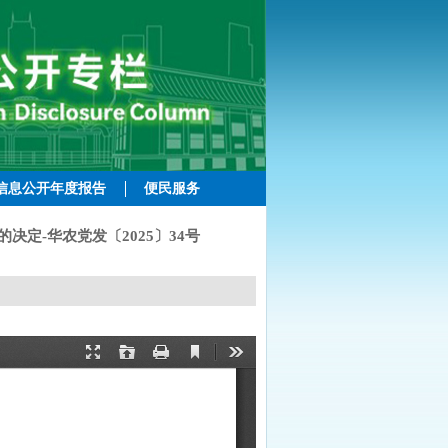
信息公开年度报告
便民服务
定-华农党发〔2025〕34号