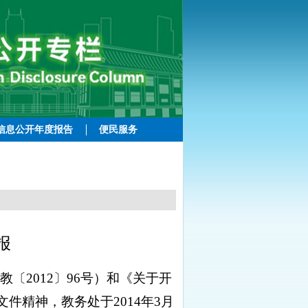
信息公开年度报告
便民服务
报
农教〔
2012
〕
96
号）和《关于开
文件精神，教务处于
2014
年
3
月