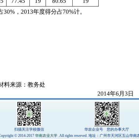
15
77.45
19
80.65
19
占
30%
，
2013
年度得分占
70%
计。
教务处
2014
年
6
月
3
日
扫描关注学校微信
华农企业号 您的办事大厅
opyright © 2014-2017
华南农业大学
.All rights reserved. 地址：广州市天河区五山