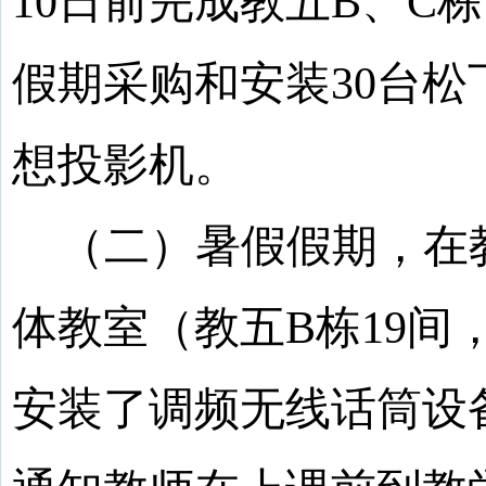
10
日前完成教五
B
、
C
栋
假期采购和安装
30
台松
想投影机。
（二）暑假假期，在
体教室（教五
B
栋
19
间
安装了调频无线话筒设